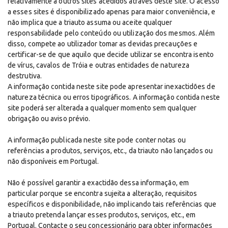
relativamente a outros sites acedidos através deste site. O acesso
a esses sites é disponibilizado apenas para maior conveniência, e
não implica que a triauto assuma ou aceite qualquer
responsabilidade pelo conteúdo ou utilização dos mesmos. Além
disso, compete ao utilizador tomar as devidas precauções e
certificar-se de que aquilo que decide utilizar se encontra isento
de vírus, cavalos de Tróia e outras entidades de natureza
destrutiva.
A informação contida neste site pode apresentar inexactidões de
natureza técnica ou erros tipográficos. A informação contida neste
site poderá ser alterada a qualquer momento sem qualquer
obrigação ou aviso prévio.
A informação publicada neste site pode conter notas ou
referências a produtos, serviços, etc., da triauto não lançados ou
não disponíveis em Portugal.
Não é possível garantir a exactidão dessa informação, em
particular porque se encontra sujeita a alteração, requisitos
específicos e disponibilidade, não implicando tais referências que
a triauto pretenda lançar esses produtos, serviços, etc., em
Portugal. Contacte o seu concessionário para obter informações