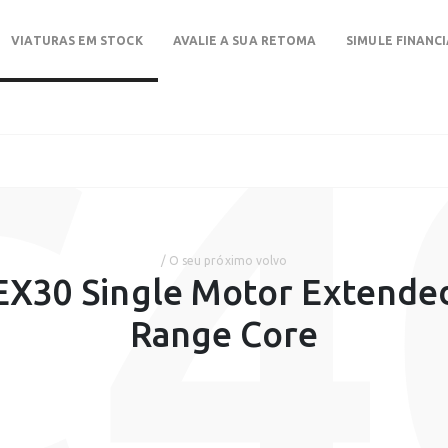
VIATURAS EM STOCK
AVALIE A SUA RETOMA
SIMULE FINANC
C4
/ O seu próximo volvo
EX30 Single Motor Extende
Range Core