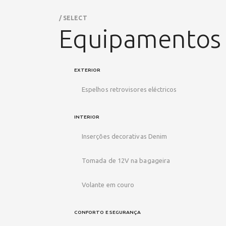
/ SELECT
Equipamentos
EXTERIOR
Espelhos retrovisores eléctricos
INTERIOR
Inserções decorativas Denim
Tomada de 12V na bagageira
Volante em couro
CONFORTO E SEGURANÇA