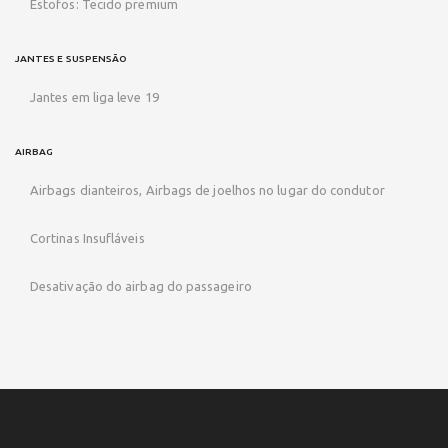
Estofos: Tecido premium
JANTES E SUSPENSÃO
Jantes em liga leve 19
AIRBAG
Airbags dianteiros, Airbags de joelhos no lugar do condutor
Cortinas Insufláveis
Desativação do airbag do passageiro