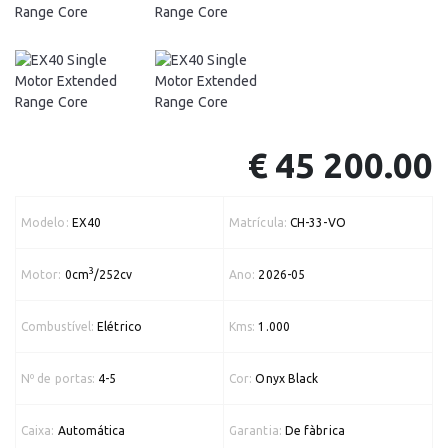
€ 45 200.00
Modelo:
EX40
Matrícula:
CH-33-VO
3
Motor:
0cm
/252cv
Ano:
2026-05
Combustível:
Elétrico
Kms:
1.000
Nº de portas:
4-5
Cor:
Onyx Black
Caixa:
Automática
Garantia:
De fàbrica