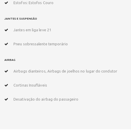
Estofos: Estofos Couro
JANTES E SUSPENSÃO
Jantes em liga leve 21
Pneu sobressalente temporário
AIRBAG
Airbags dianteiros, Airbags de joelhos no lugar do condutor
Cortinas Insufláveis
Desativação do airbag do passageiro