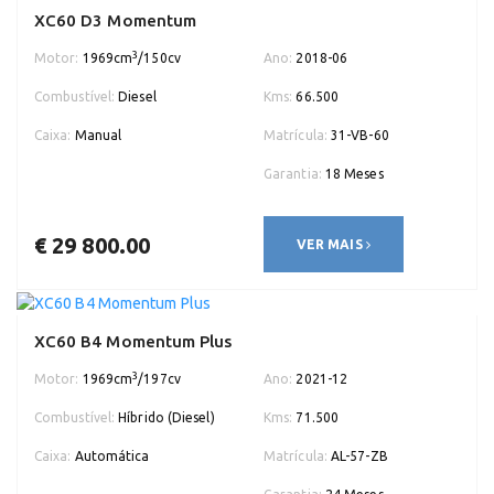
XC60 D3 Momentum
3
Motor:
1969cm
/150cv
Ano:
2018-06
Combustível:
Diesel
Kms:
66.500
Caixa:
Manual
Matrícula:
31-VB-60
Garantia:
18 Meses
€ 29 800.00
VER MAIS
XC60 B4 Momentum Plus
3
Motor:
1969cm
/197cv
Ano:
2021-12
Combustível:
Híbrido (Diesel)
Kms:
71.500
Caixa:
Automática
Matrícula:
AL-57-ZB