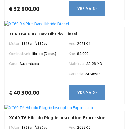
€ 32 800.00
VER MAIS
XC60 B4 Plus Dark Hibrido Diesel
3
Motor:
1969cm
/197cv
Ano:
2021-01
Combustível:
Híbrido (Diesel)
Kms:
88.000
Caixa:
Automática
Matrícula:
AE-28-XD
Garantia:
24 Meses
€ 40 300.00
VER MAIS
XC60 T6 Hibrido Plug-in Inscription Expression
3
Motor:
1969cm
/350cv
Ano:
2022-02