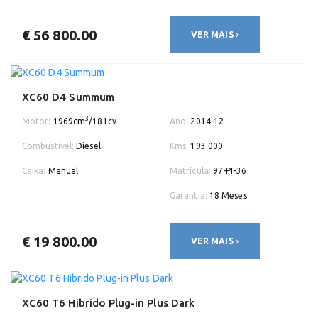
€ 56 800.00
VER MAIS
XC60 D4 Summum
3
Motor:
1969cm
/181cv
Ano:
2014-12
Combustível:
Diesel
Kms:
193.000
Caixa:
Manual
Matrícula:
97-PI-36
Garantia:
18 Meses
€ 19 800.00
VER MAIS
XC60 T6 Hibrido Plug-in Plus Dark