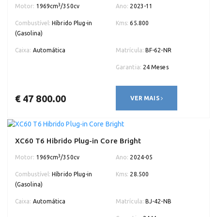
3
Motor:
1969cm
/350cv
Ano:
2023-11
Combustível:
Híbrido Plug-in
Kms:
65.800
(Gasolina)
Caixa:
Automática
Matrícula:
BF-62-NR
Garantia:
24 Meses
€ 47 800.00
VER MAIS
XC60 T6 Hibrido Plug-in Core Bright
3
Motor:
1969cm
/350cv
Ano:
2024-05
Combustível:
Híbrido Plug-in
Kms:
28.500
(Gasolina)
Caixa:
Automática
Matrícula:
BJ-42-NB