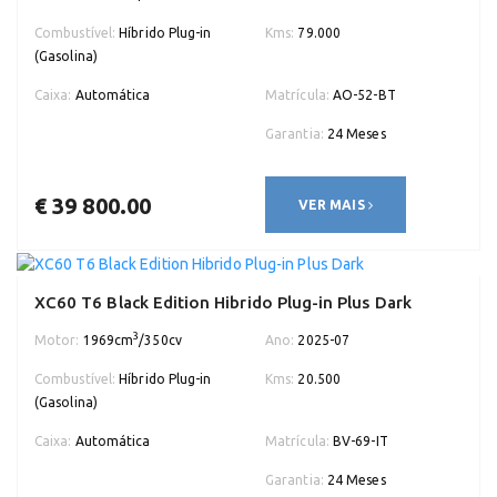
Combustível:
Híbrido Plug-in
Kms:
79.000
(Gasolina)
Caixa:
Automática
Matrícula:
AO-52-BT
Garantia:
24 Meses
€ 39 800.00
VER MAIS
XC60 T6 Black Edition Hibrido Plug-in Plus Dark
3
Motor:
1969cm
/350cv
Ano:
2025-07
Combustível:
Híbrido Plug-in
Kms:
20.500
(Gasolina)
Caixa:
Automática
Matrícula:
BV-69-IT
Garantia:
24 Meses