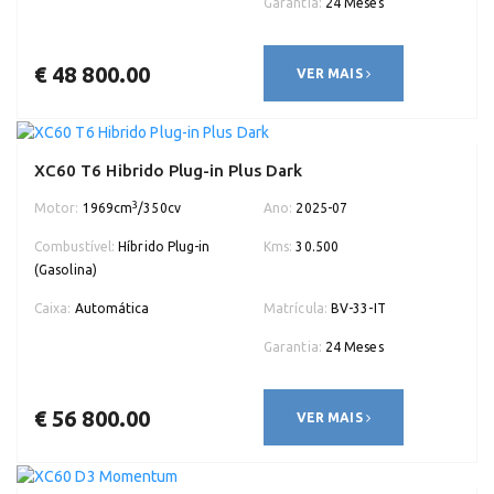
Garantia:
24 Meses
€ 48 800.00
VER MAIS
XC60 T6 Hibrido Plug-in Plus Dark
3
Motor:
1969cm
/350cv
Ano:
2025-07
Combustível:
Híbrido Plug-in
Kms:
30.500
(Gasolina)
Caixa:
Automática
Matrícula:
BV-33-IT
Garantia:
24 Meses
€ 56 800.00
VER MAIS