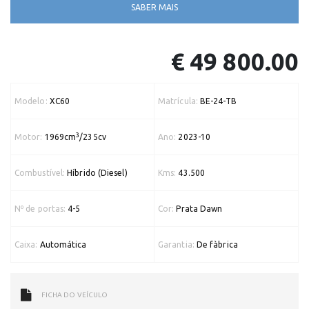
SABER MAIS
€ 49 800.00
Modelo:
XC60
Matrícula:
BE-24-TB
3
Motor:
1969cm
/235cv
Ano:
2023-10
Combustível:
Híbrido (Diesel)
Kms:
43.500
Nº de portas:
4-5
Cor:
Prata Dawn
Caixa:
Automática
Garantia:
De fàbrica
FICHA DO VEÍCULO