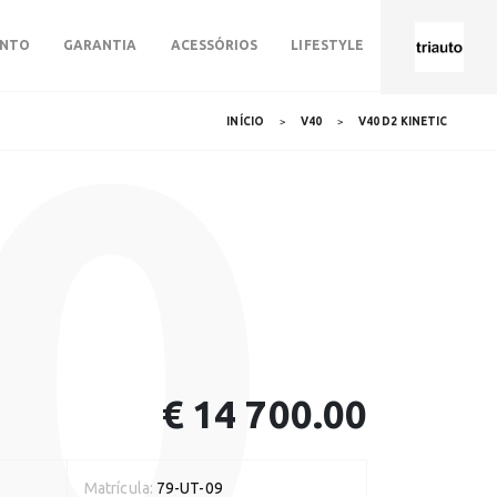
ENTO
GARANTIA
ACESSÓRIOS
LIFESTYLE
0
INÍCIO
V40
V40 D2 KINETIC
€ 14 700.00
Matrícula:
79-UT-09