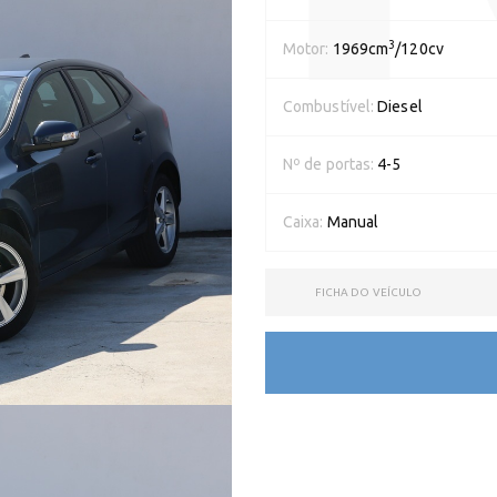
3
Motor:
1969cm
/120cv
Combustível:
Diesel
Nº de portas:
4-5
Caixa:
Manual
FICHA DO VEÍCULO