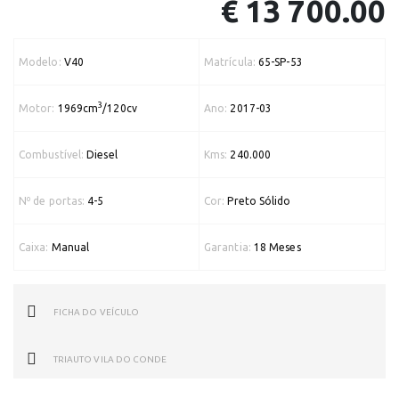
€ 13 700.00
Modelo:
V40
Matrícula:
65-SP-53
3
Motor:
1969cm
/120cv
Ano:
2017-03
Combustível:
Diesel
Kms:
240.000
Nº de portas:
4-5
Cor:
Preto Sólido
Caixa:
Manual
Garantia:
18 Meses
FICHA DO VEÍCULO
TRIAUTO VILA DO CONDE