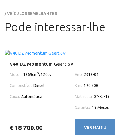
/ VEÍCULOS SEMELHANTES
Pode interessar-lhe
V40 D2 Momentum Geart.6V
3
Motor:
1969cm
/120cv
Ano:
2019-04
Combustível:
Diesel
Kms:
120.500
Caixa:
Automática
Matrícula:
07-XJ-19
Garantia:
18 Meses
€ 18 700.00
VER MAIS