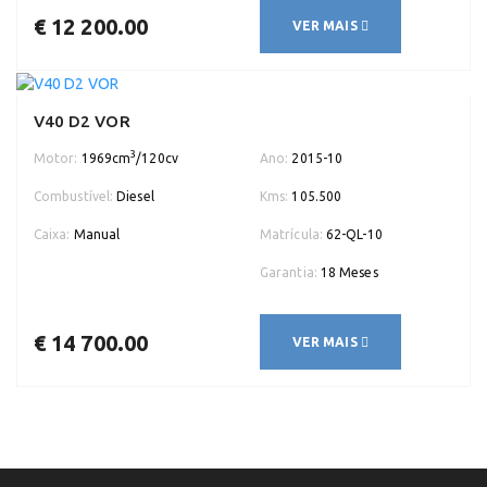
€ 12 200.00
VER MAIS
V40 D2 VOR
3
Motor:
1969cm
/120cv
Ano:
2015-10
Combustível:
Diesel
Kms:
105.500
Caixa:
Manual
Matrícula:
62-QL-10
Garantia:
18 Meses
€ 14 700.00
VER MAIS