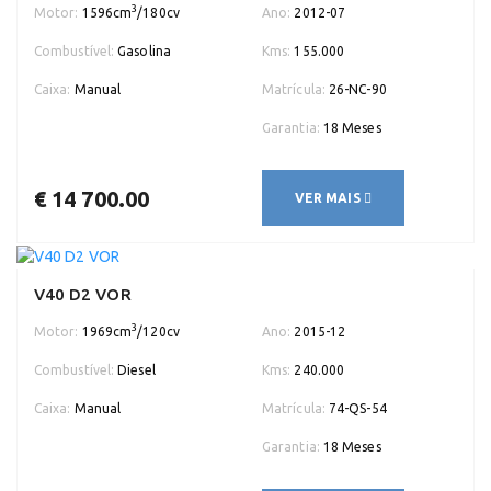
3
Motor:
1596cm
/180cv
Ano:
2012-07
Combustível:
Gasolina
Kms:
155.000
Caixa:
Manual
Matrícula:
26-NC-90
Garantia:
18 Meses
€ 14 700.00
VER MAIS
V40 D2 VOR
3
Motor:
1969cm
/120cv
Ano:
2015-12
Combustível:
Diesel
Kms:
240.000
Caixa:
Manual
Matrícula:
74-QS-54
Garantia:
18 Meses