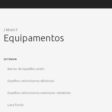
/ SELECT
Equipamentos
EXTERIOR
Barras de tejadilho preto
Espelhos retrovisores eléctricos
Espelhos retrovisores exteriores rebatíveis
Lava faróis