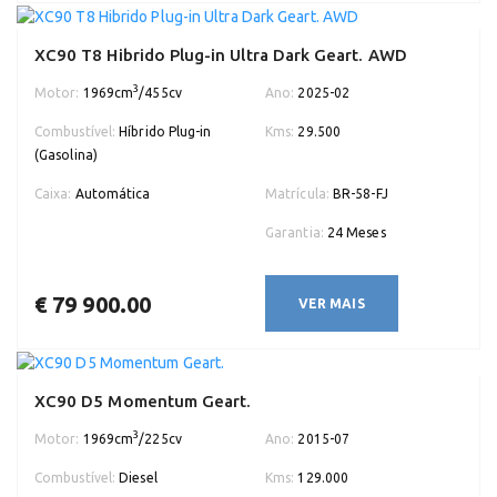
XC90 T8 Hibrido Plug-in Ultra Dark Geart. AWD
3
Motor:
1969cm
/455cv
Ano:
2025-02
Combustível:
Híbrido Plug-in
Kms:
29.500
(Gasolina)
Caixa:
Automática
Matrícula:
BR-58-FJ
Garantia:
24 Meses
€ 79 900.00
VER MAIS
XC90 D5 Momentum Geart.
3
Motor:
1969cm
/225cv
Ano:
2015-07
Combustível:
Diesel
Kms:
129.000