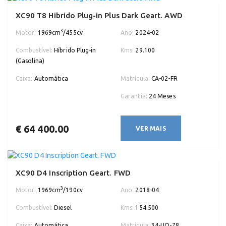
XC90 T8 Hibrido Plug-in Plus Dark Geart. AWD
3
Motor:
1969cm
/455cv
Ano:
2024-02
Combustível:
Híbrido Plug-in
Kms:
29.100
(Gasolina)
Caixa:
Automática
Matrícula:
CA-02-FR
Garantia:
24 Meses
€ 64 400.00
VER MAIS
XC90 D4 Inscription Geart. FWD
3
Motor:
1969cm
/190cv
Ano:
2018-04
Combustível:
Diesel
Kms:
154.500
Caixa:
Automática
Matrícula:
34-UQ-78