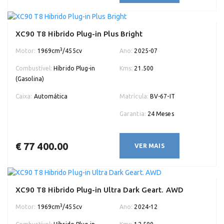
XC90 T8 Hibrido Plug-in Plus Bright
3
Motor:
1969cm
/455cv
Ano:
2025-07
Combustível:
Híbrido Plug-in
Kms:
21.500
(Gasolina)
Caixa:
Automática
Matrícula:
BV-67-IT
Garantia:
24 Meses
€ 77 400.00
VER MAIS
XC90 T8 Hibrido Plug-in Ultra Dark Geart. AWD
3
Motor:
1969cm
/455cv
Ano:
2024-12