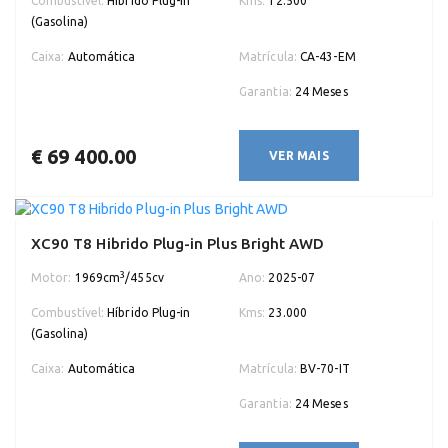
Combustível:
Híbrido Plug-in
Kms:
12.500
(Gasolina)
Caixa:
Automática
Matrícula:
CA-43-EM
Garantia:
24 Meses
€ 69 400.00
VER MAIS
XC90 T8 Hibrido Plug-in Plus Bright AWD
3
Motor:
1969cm
/455cv
Ano:
2025-07
Combustível:
Híbrido Plug-in
Kms:
23.000
(Gasolina)
Caixa:
Automática
Matrícula:
BV-70-IT
Garantia:
24 Meses