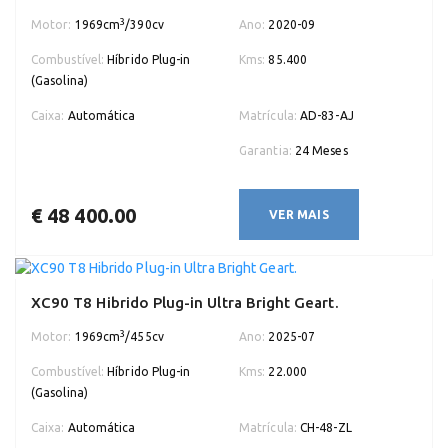
3
Motor:
1969cm
/390cv
Ano:
2020-09
Combustível:
Híbrido Plug-in
Kms:
85.400
(Gasolina)
Caixa:
Automática
Matrícula:
AD-83-AJ
Garantia:
24 Meses
€ 48 400.00
VER MAIS
XC90 T8 Hibrido Plug-in Ultra Bright Geart.
3
Motor:
1969cm
/455cv
Ano:
2025-07
Combustível:
Híbrido Plug-in
Kms:
22.000
(Gasolina)
Caixa:
Automática
Matrícula:
CH-48-ZL