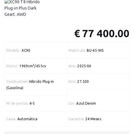
€ 77 400.00
Modelo:
XC90
Matrícula:
BU-65-MS
3
Motor:
1969cm
/455cv
Ano:
2025-06
Combustível:
Híbrido Plug-in
Kms:
27.500
(Gasolina)
Nº de portas:
4-5
Cor:
Azul Denim
Caixa:
Automática
Garantia:
24 Meses