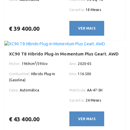
Garantia:
18 Meses
€ 39 400.00
VER MAIS
XC90 T8 Hibrido Plug-in Momentum Plus Geart. AWD
3
Motor:
1969cm
/390cv
Ano:
2020-05
Combustível:
Híbrido Plug-in
Kms:
116.500
(Gasolina)
Caixa:
Automática
Matrícula:
AA-47-SH
Garantia:
24 Meses
€ 43 400.00
VER MAIS