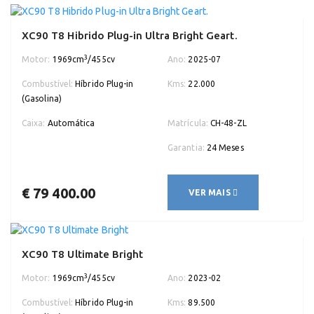
XC90 T8 Hibrido Plug-in Ultra Bright Geart.
3
Motor:
1969cm
/455cv
Ano:
2025-07
Combustível:
Híbrido Plug-in
Kms:
22.000
(Gasolina)
Caixa:
Automática
Matrícula:
CH-48-ZL
Garantia:
24 Meses
€ 79 400.00
VER MAIS
XC90 T8 Ultimate Bright
3
Motor:
1969cm
/455cv
Ano:
2023-02
Combustível:
Híbrido Plug-in
Kms:
89.500