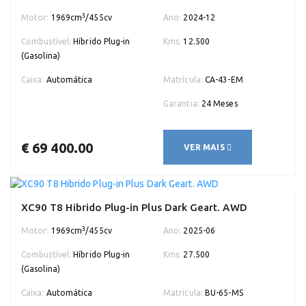
3
Motor:
1969cm
/455cv
Ano:
2024-12
Combustível:
Híbrido Plug-in
Kms:
12.500
(Gasolina)
Caixa:
Automática
Matrícula:
CA-43-EM
Garantia:
24 Meses
€ 69 400.00
VER MAIS
XC90 T8 Hibrido Plug-in Plus Dark Geart. AWD
3
Motor:
1969cm
/455cv
Ano:
2025-06
Combustível:
Híbrido Plug-in
Kms:
27.500
(Gasolina)
Caixa:
Automática
Matrícula:
BU-65-MS