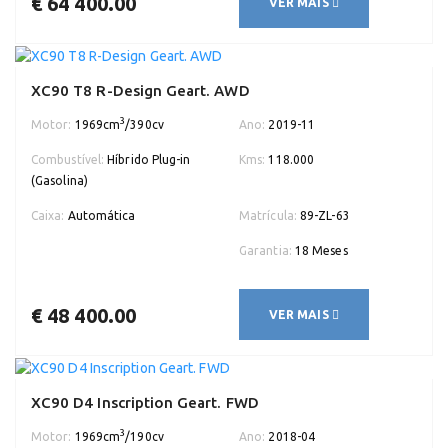
€ 64 400.00
VER MAIS
XC90 T8 R-Design Geart. AWD
3
Motor:
1969cm
/390cv
Ano:
2019-11
Combustível:
Híbrido Plug-in
Kms:
118.000
(Gasolina)
Caixa:
Automática
Matrícula:
89-ZL-63
Garantia:
18 Meses
€ 48 400.00
VER MAIS
XC90 D4 Inscription Geart. FWD
3
Motor:
1969cm
/190cv
Ano:
2018-04