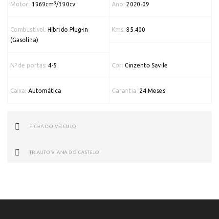
3
Motor:
1969cm
/390cv
Ano:
2020-09
Combustível:
Híbrido Plug-in
Kms:
85.400
(Gasolina)
Nº de portas:
4-5
Cor:
Cinzento Savile
Caixa:
Automática
Garantia:
24 Meses
FICHA DO VEÍCULO
TRIAUTO VIANA DO CASTELO