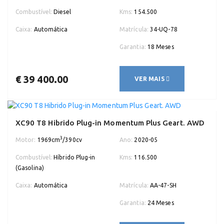
Combustível:
Diesel
Kms:
154.500
Caixa:
Automática
Matrícula:
34-UQ-78
Garantia:
18 Meses
€ 39 400.00
VER MAIS
XC90 T8 Hibrido Plug-in Momentum Plus Geart. AWD
3
Motor:
1969cm
/390cv
Ano:
2020-05
Combustível:
Híbrido Plug-in
Kms:
116.500
(Gasolina)
Caixa:
Automática
Matrícula:
AA-47-SH
Garantia:
24 Meses