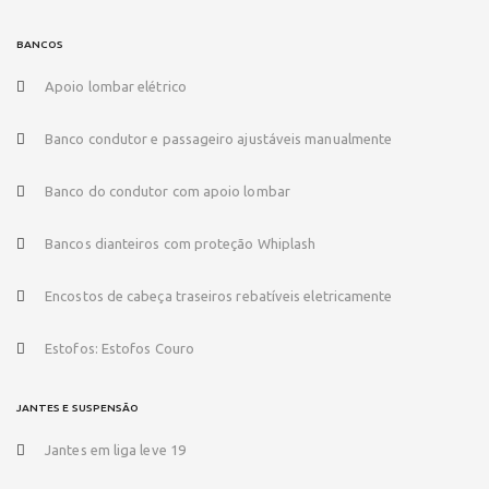
BANCOS
Apoio lombar elétrico
Banco condutor e passageiro ajustáveis manualmente
Banco do condutor com apoio lombar
Bancos dianteiros com proteção Whiplash
Encostos de cabeça traseiros rebatíveis eletricamente
Estofos: Estofos Couro
JANTES E SUSPENSÃO
Jantes em liga leve 19