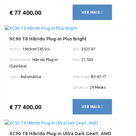
€ 77 400.00
VER MAIS
XC90 T8 Hibrido Plug-in Plus Bright
3
Motor:
1969cm
/455cv
Ano:
2025-07
Combustível:
Híbrido Plug-in
Kms:
21.500
(Gasolina)
Caixa:
Automática
Matrícula:
BV-67-IT
Garantia:
24 Meses
€ 77 400.00
VER MAIS
XC90 T8 Hibrido Plug-in Ultra Dark Geart. AWD