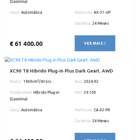
(Gasolina)
Caixa:
Automática
Matrícula:
AX-31-UP
Garantia:
24 Meses
€ 61 400.00
VER MAIS
XC90 T8 Hibrido Plug-in Plus Dark Geart. AWD
3
Motor:
1969cm
/455cv
Ano:
2024-02
Combustível:
Híbrido Plug-in
Kms:
29.100
(Gasolina)
Caixa:
Automática
Matrícula:
CA-02-FR
Garantia:
24 Meses