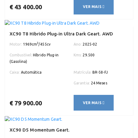
€ 43 400.00
VER MAIS
XC90 T8 Hibrido Plug-in Ultra Dark Geart. AWD
3
Motor:
1969cm
/455cv
Ano:
2025-02
Combustível:
Híbrido Plug-in
Kms:
29.500
(Gasolina)
Caixa:
Automática
Matrícula:
BR-58-FJ
Garantia:
24 Meses
€ 79 900.00
VER MAIS
XC90 D5 Momentum Geart.