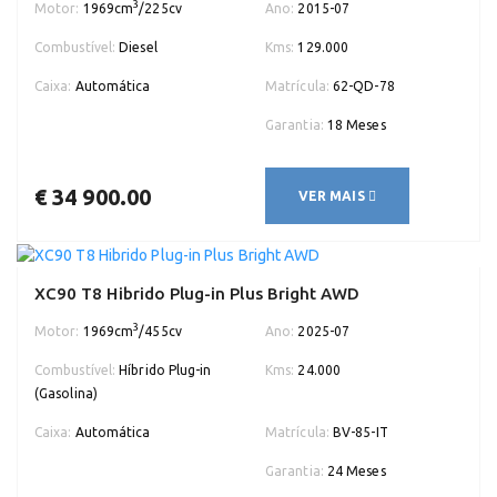
3
Motor:
1969cm
/225cv
Ano:
2015-07
Combustível:
Diesel
Kms:
129.000
Caixa:
Automática
Matrícula:
62-QD-78
Garantia:
18 Meses
€ 34 900.00
VER MAIS
XC90 T8 Hibrido Plug-in Plus Bright AWD
3
Motor:
1969cm
/455cv
Ano:
2025-07
Combustível:
Híbrido Plug-in
Kms:
24.000
(Gasolina)
Caixa:
Automática
Matrícula:
BV-85-IT
Garantia:
24 Meses